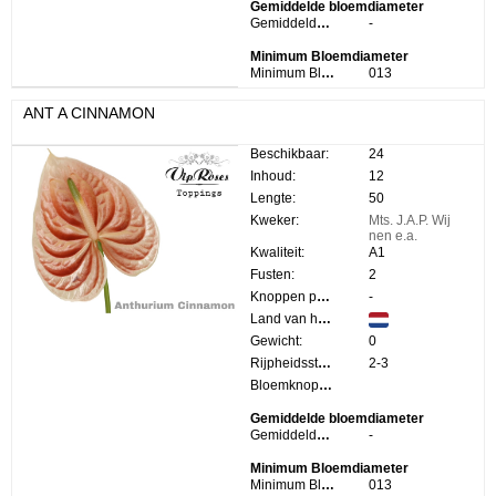
Gemiddelde bloemdiameter
Gemiddelde bloemdiameter:
-
Minimum Bloemdiameter
Minimum Bloemdiameter:
013
ANT A CINNAMON
Beschikbaar:
24
Inhoud:
12
Lengte:
50
Kweker:
Mts. J.A.P. Wij
nen e.a.
Kwaliteit:
A1
Fusten:
2
Knoppen per steel:
-
Land van herkomst:
Gewicht:
0
Rijpheidsstadium:
2-3
Bloemknop Hoogte:
Gemiddelde bloemdiameter
Gemiddelde bloemdiameter:
-
Minimum Bloemdiameter
Minimum Bloemdiameter:
013