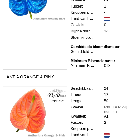
Kwaliteit:
A1
Fusten:
1
Knoppen per steel:
-
Land van herkomst:
Gewicht:
0
Rijpheidsstadium:
2-3
Bloemknop Hoogte:
Gemiddelde bloemdiameter
Gemiddelde bloemdiameter:
-
Minimum Bloemdiameter
Minimum Bloemdiameter:
013
ANT A ORANGE & PINK
Beschikbaar:
24
Inhoud:
12
Lengte:
50
Kweker:
Mts. J.A.P. Wij
nen e.a.
Kwaliteit:
A1
Fusten:
2
Knoppen per steel:
-
Land van herkomst: