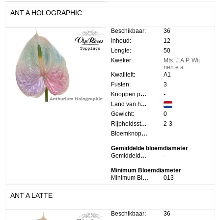
ANT A HOLOGRAPHIC
Beschikbaar:
36
Inhoud:
12
Lengte:
50
Kweker:
Mts. J.A.P. Wij
nen e.a.
Kwaliteit:
A1
Fusten:
3
Knoppen per steel:
-
Land van herkomst:
Gewicht:
0
Rijpheidsstadium:
2-3
Bloemknop Hoogte:
Gemiddelde bloemdiameter
Gemiddelde bloemdiameter:
-
Minimum Bloemdiameter
Minimum Bloemdiameter:
013
ANT A LATTE
Beschikbaar:
36