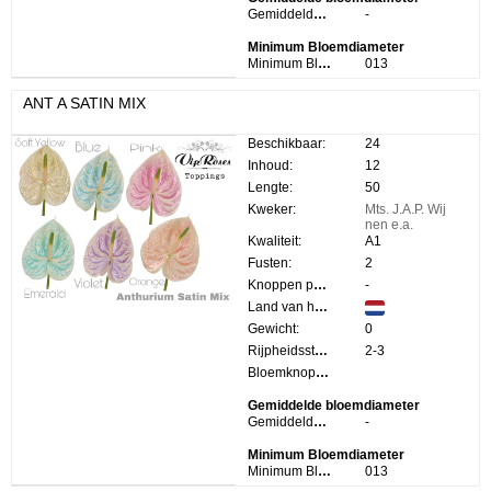
Gemiddelde bloemdiameter:
-
Minimum Bloemdiameter
Minimum Bloemdiameter:
013
ANT A SATIN MIX
Beschikbaar:
24
Inhoud:
12
Lengte:
50
Kweker:
Mts. J.A.P. Wij
nen e.a.
Kwaliteit:
A1
Fusten:
2
Knoppen per steel:
-
Land van herkomst:
Gewicht:
0
Rijpheidsstadium:
2-3
Bloemknop Hoogte:
Gemiddelde bloemdiameter
Gemiddelde bloemdiameter:
-
Minimum Bloemdiameter
Minimum Bloemdiameter:
013