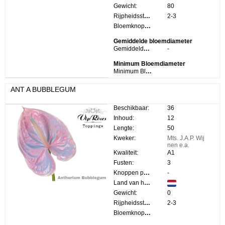
Gewicht:
80
Rijpheidsstadium:
2-3
Bloemknop Hoogte:
Gemiddelde bloemdiameter
Gemiddelde bloemdiameter:
-
Minimum Bloemdiameter
Minimum Bloemdiameter:
ANT A BUBBLEGUM
Beschikbaar:
36
Inhoud:
12
Lengte:
50
Kweker:
Mts. J.A.P. Wij
nen e.a.
Kwaliteit:
A1
Fusten:
3
Knoppen per steel:
-
Land van herkomst:
Gewicht:
0
Rijpheidsstadium:
2-3
Bloemknop Hoogte: