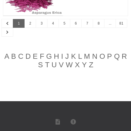
Previous
1
2
3
4
5
6
7
8
...
81
Next
A
B
C
D
E
F
G
H
I
J
K
L
M
N
O
P
Q
R
S
T
U
V
W
X
Y
Z