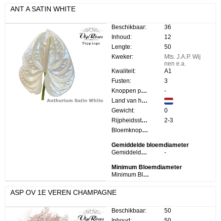
ANT A SATIN WHITE
Beschikbaar:
36
Inhoud:
12
Lengte:
50
Kweker:
Mts. J.A.P. Wij
nen e.a.
Kwaliteit:
A1
Fusten:
3
Knoppen per steel:
-
Land van herkomst:
Gewicht:
0
Rijpheidsstadium:
2-3
Bloemknop Hoogte:
Gemiddelde bloemdiameter
Gemiddelde bloemdiameter:
-
Minimum Bloemdiameter
Minimum Bloemdiameter:
ASP OV 1E VEREN CHAMPAGNE
Beschikbaar:
50
Inhoud:
50