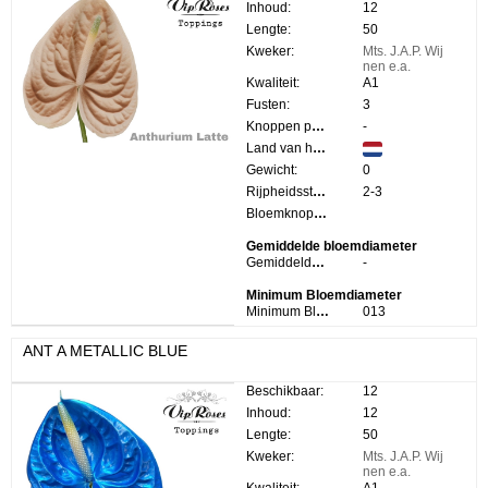
Inhoud:
12
Lengte:
50
Kweker:
Mts. J.A.P. Wij
nen e.a.
Kwaliteit:
A1
Fusten:
3
Knoppen per steel:
-
Land van herkomst:
Gewicht:
0
Rijpheidsstadium:
2-3
Bloemknop Hoogte:
Gemiddelde bloemdiameter
Gemiddelde bloemdiameter:
-
Minimum Bloemdiameter
Minimum Bloemdiameter:
013
ANT A METALLIC BLUE
Beschikbaar:
12
Inhoud:
12
Lengte:
50
Kweker:
Mts. J.A.P. Wij
nen e.a.