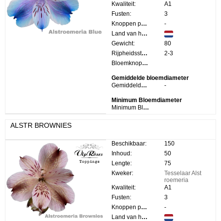
Kwaliteit:
A1
Fusten:
3
Knoppen per steel:
-
Land van herkomst:
Gewicht:
80
Rijpheidsstadium:
2-3
Bloemknop Hoogte:
Gemiddelde bloemdiameter
Gemiddelde bloemdiameter:
-
Minimum Bloemdiameter
Minimum Bloemdiameter:
ALSTR BROWNIES
Beschikbaar:
150
Inhoud:
50
Lengte:
75
Kweker:
Tesselaar Alst
roemeria
Kwaliteit:
A1
Fusten:
3
Knoppen per steel:
-
Land van herkomst: