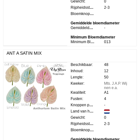
Gewicht:
0
Rijpheidsstadium:
2-3
Bloemknop Hoogte:
Gemiddelde bloemdiameter
Gemiddelde bloemdiameter:
-
Minimum Bloemdiameter
Minimum Bloemdiameter:
013
ANT A SATIN MIX
Beschikbaar:
48
Inhoud:
12
Lengte:
50
Kweker:
Mts. J.A.P. Wij
nen e.a.
Kwaliteit:
A1
Fusten:
4
Knoppen per steel:
-
Land van herkomst:
Gewicht:
0
Rijpheidsstadium:
2-3
Bloemknop Hoogte:
Gemiddelde bloemdiameter