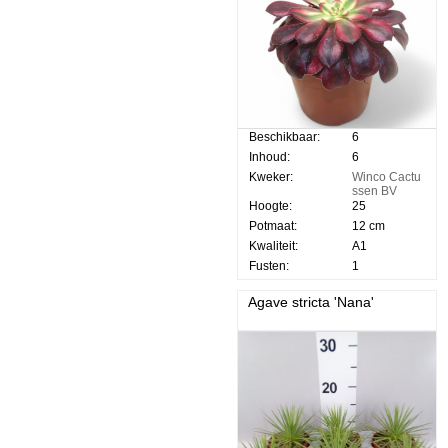
Beschikbaar:
6
Inhoud:
6
Kweker:
Winco Cactu
ssen BV
Hoogte:
25
Potmaat:
12 cm
Kwaliteit:
A1
Fusten:
1
Agave stricta 'Nana'