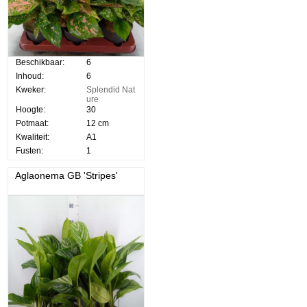
Beschikbaar:
6
Inhoud:
6
Kweker:
Splendid Nat
ure
Hoogte:
30
Potmaat:
12 cm
Kwaliteit:
A1
Fusten:
1
Aglaonema GB 'Stripes'