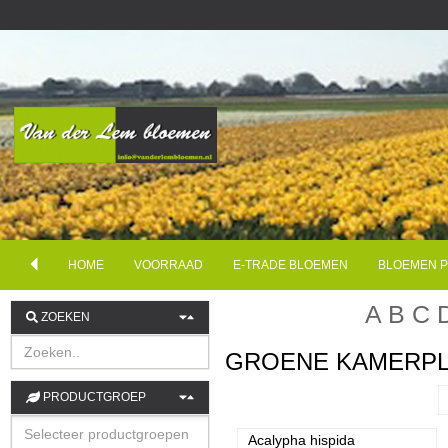
HOME
VOORRAAD
E-TRADE BLOEMEN
BLOEMEN P
A
B
C
ZOEKEN
GROENE KAMERP
PRODUCTGROEP
Acalypha hispida