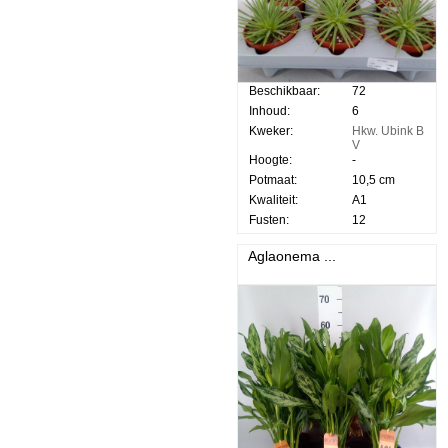
Beschikbaar:
72
Inhoud:
6
Kweker:
Hkw. Ubink B
V
Hoogte:
-
Potmaat:
10,5 cm
Kwaliteit:
A1
Fusten:
12
Aglaonema ...