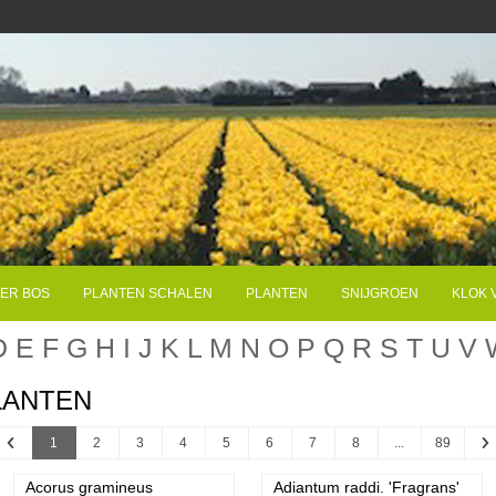
ER BOS
PLANTEN SCHALEN
PLANTEN
SNIJGROEN
KLOK 
D
E
F
G
H
I
J
K
L
M
N
O
P
Q
R
S
T
U
V
LANTEN
Previous
N
1
2
3
4
5
6
7
8
...
89
Acorus gramineus
Adiantum raddi. 'Fragrans'