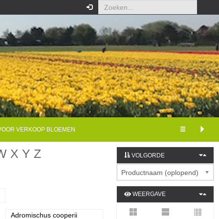
VOOR VERKOOP BLOEMEN
W
X
Y
Z
VOLGORDE
Productnaam (oplopend)
WEERGAVE
ext
Adromischus cooperii