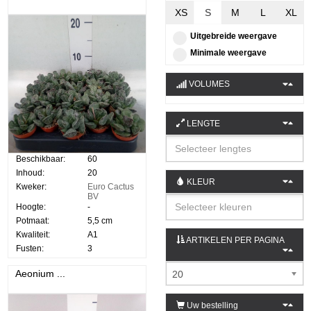
XS
S
M
L
XL
Uitgebreide weergave
Minimale weergave
VOLUMES
LENGTE
Beschikbaar:
60
Inhoud:
20
KLEUR
Kweker:
Euro Cactus
BV
Hoogte:
-
Potmaat:
5,5 cm
Kwaliteit:
A1
ARTIKELEN PER PAGINA
Fusten:
3
Aeonium ...
20
Uw bestelling