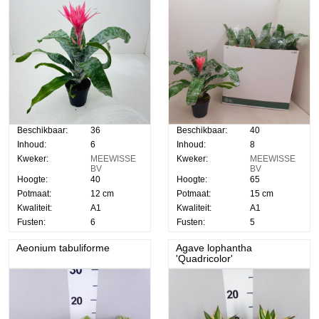
Beschikbaar:
36
Beschikbaar:
40
Inhoud:
6
Inhoud:
8
Kweker:
MEEWISSE
Kweker:
MEEWISSE
BV
BV
Hoogte:
40
Hoogte:
65
Potmaat:
12 cm
Potmaat:
15 cm
Kwaliteit:
A1
Kwaliteit:
A1
Fusten:
6
Fusten:
5
Aeonium tabuliforme
Agave lophantha
'Quadricolor'