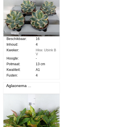
Beschikbaar:
16
Inhoud:
4
Kweker:
Hkw. Ubink B
V
Hoogte:
-
Potmaat:
13 cm
Kwaliteit:
A1
Fusten:
4
Aglaonema ...