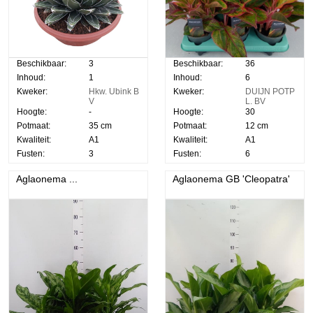
Beschikbaar:
3
Beschikbaar:
36
Inhoud:
1
Inhoud:
6
Kweker:
Hkw. Ubink B
Kweker:
DUIJN POTP
V
L. BV
Hoogte:
-
Hoogte:
30
Potmaat:
35 cm
Potmaat:
12 cm
Kwaliteit:
A1
Kwaliteit:
A1
Fusten:
3
Fusten:
6
Aglaonema ...
Aglaonema GB 'Cleopatra'