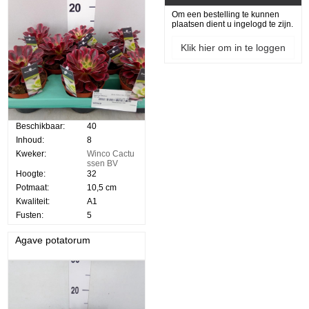
Om een bestelling te kunnen
plaatsen dient u ingelogd te zijn.
Klik hier om in te loggen
Beschikbaar:
40
Inhoud:
8
Kweker:
Winco Cactu
ssen BV
Hoogte:
32
Potmaat:
10,5 cm
Kwaliteit:
A1
Fusten:
5
Agave potatorum