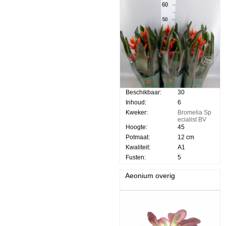
Beschikbaar:
30
Inhoud:
6
Kweker:
Bromelia Sp
ecialist BV
Hoogte:
45
Potmaat:
12 cm
Kwaliteit:
A1
Fusten:
5
Aeonium overig