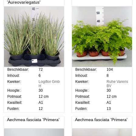
'Aureovariegatus'
Beschikbaar:
72
Beschikbaar:
104
Inhoud:
6
Inhoud:
8
Kweker:
Logiflor Gmb
Kweker:
Ruhe Varens
H
BV
Hoogte:
30
Hoogte:
30
Potmaat:
12 cm
Potmaat:
12 cm
Kwaliteit:
A1
Kwaliteit:
A1
Fusten:
12
Fusten:
13
Aechmea fasciata 'Primera'
Aechmea fasciata 'Primera'