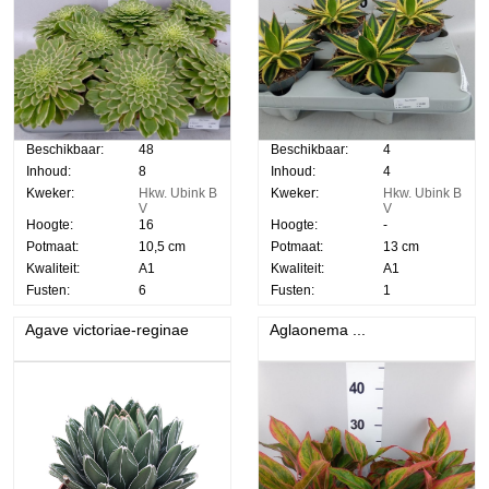
Beschikbaar:
48
Beschikbaar:
4
Inhoud:
8
Inhoud:
4
Kweker:
Hkw. Ubink B
Kweker:
Hkw. Ubink B
V
V
Hoogte:
16
Hoogte:
-
Potmaat:
10,5 cm
Potmaat:
13 cm
Kwaliteit:
A1
Kwaliteit:
A1
Fusten:
6
Fusten:
1
Agave victoriae-reginae
Aglaonema ...