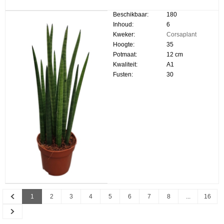
Beschikbaar:
180
Inhoud:
6
Kweker:
Corsaplant
Hoogte:
35
Potmaat:
12 cm
Kwaliteit:
A1
Fusten:
30
Previous
1
2
3
4
5
6
7
8
...
16
Next