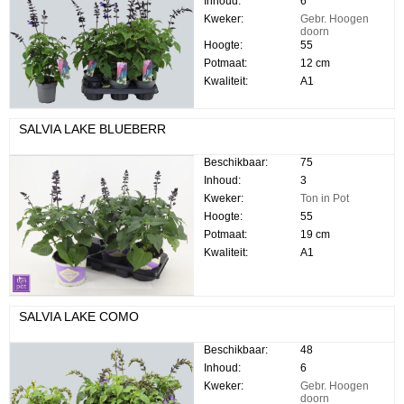
Inhoud:
6
Kweker:
Gebr. Hoogen
doorn
Hoogte:
55
Potmaat:
12 cm
Kwaliteit:
A1
SALVIA LAKE BLUEBERR
Beschikbaar:
75
Inhoud:
3
Kweker:
Ton in Pot
Hoogte:
55
Potmaat:
19 cm
Kwaliteit:
A1
SALVIA LAKE COMO
Beschikbaar:
48
Inhoud:
6
Kweker:
Gebr. Hoogen
doorn