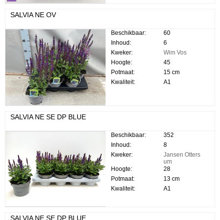
SALVIA NE OV
Beschikbaar:
60
Inhoud:
6
Kweker:
Wim Vos
Hoogte:
45
Potmaat:
15 cm
Kwaliteit:
A1
SALVIA NE SE DP BLUE
Beschikbaar:
352
Inhoud:
8
Kweker:
Jansen Otters
um
Hoogte:
28
Potmaat:
13 cm
Kwaliteit:
A1
SALVIA NE SE DP BLUE