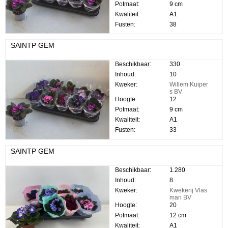
Potmaat:
9 cm
Kwaliteit:
A1
Fusten:
38
SAINTP GEM
Beschikbaar:
330
Inhoud:
10
Kweker:
Willem Kuiper
s BV
Hoogte:
12
Potmaat:
9 cm
Kwaliteit:
A1
Fusten:
33
SAINTP GEM
Beschikbaar:
1.280
Inhoud:
8
Kweker:
Kwekerij Vlas
man BV
Hoogte:
20
Potmaat:
12 cm
Kwaliteit:
A1