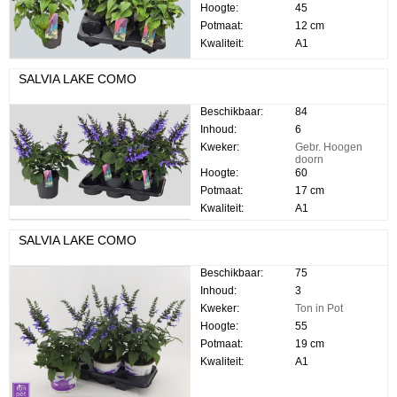
Hoogte:
45
Potmaat:
12 cm
Kwaliteit:
A1
SALVIA LAKE COMO
Beschikbaar:
84
Inhoud:
6
Kweker:
Gebr. Hoogen
doorn
Hoogte:
60
Potmaat:
17 cm
Kwaliteit:
A1
SALVIA LAKE COMO
Beschikbaar:
75
Inhoud:
3
Kweker:
Ton in Pot
Hoogte:
55
Potmaat:
19 cm
Kwaliteit:
A1