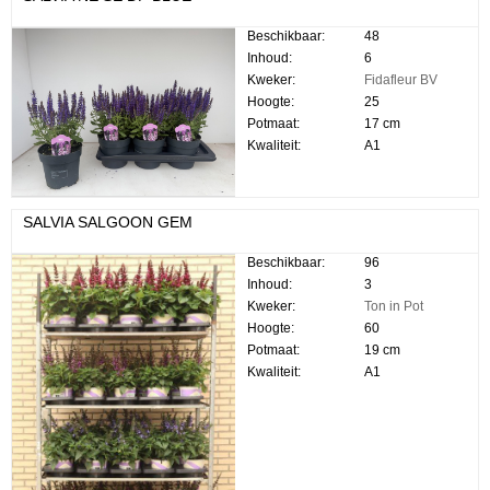
Beschikbaar:
48
Inhoud:
6
Kweker:
Fidafleur BV
Hoogte:
25
Potmaat:
17 cm
Kwaliteit:
A1
SALVIA SALGOON GEM
Beschikbaar:
96
Inhoud:
3
Kweker:
Ton in Pot
Hoogte:
60
Potmaat:
19 cm
Kwaliteit:
A1