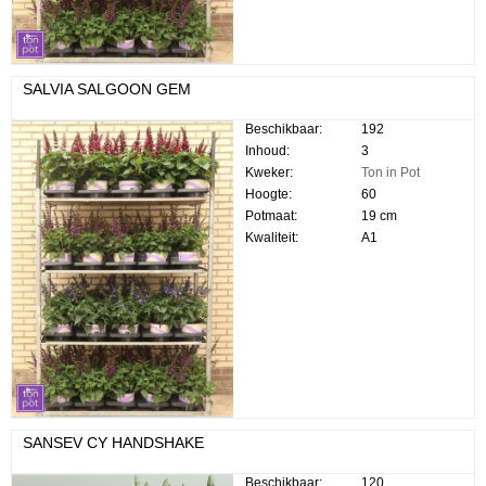
SALVIA SALGOON GEM
Beschikbaar:
192
Inhoud:
3
Kweker:
Ton in Pot
Hoogte:
60
Potmaat:
19 cm
Kwaliteit:
A1
SANSEV CY HANDSHAKE
Beschikbaar:
120