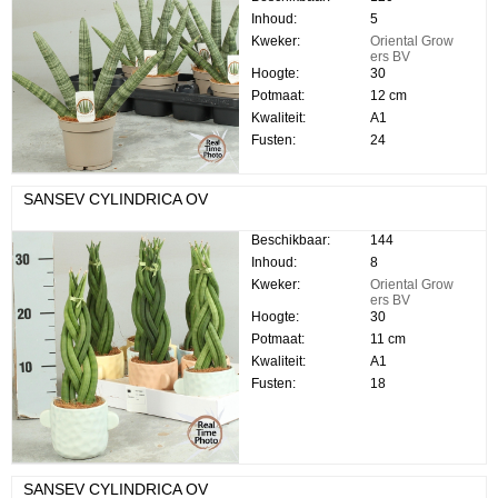
Inhoud:
5
Kweker:
Oriental Grow
ers BV
Hoogte:
30
Potmaat:
12 cm
Kwaliteit:
A1
Fusten:
24
SANSEV CYLINDRICA OV
Beschikbaar:
144
Inhoud:
8
Kweker:
Oriental Grow
ers BV
Hoogte:
30
Potmaat:
11 cm
Kwaliteit:
A1
Fusten:
18
SANSEV CYLINDRICA OV