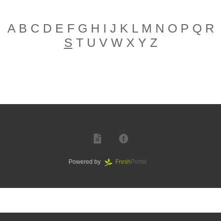
A
B
C
D
E
F
G
H
I
J
K
L
M
N
O
P
Q
R
S
T
U
V
W
X
Y
Z
Powered by
Fresh
Portal